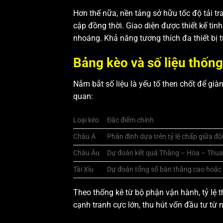
Hơn thế nữa, nền tảng sở hữu tốc độ tải tr
cập đồng thời. Giao diện được thiết kế tin
nhoáng. Khả năng tương thích đa thiết bị 
Bảng kèo và số liệu thống
Nắm bắt số liệu là yếu tố then chốt để già
quan:
Loại kèo
Đặc điểm chính
Châu Á
Phân định dựa trên tỷ lệ chấp giữa độ
Châu Âu
Dự đoán kết quả Thắng – Hòa – Thua
Tài Xỉu
Dự đoán tổng số bàn thắng cao hoặc 
Theo thống kê từ bộ phận vận hành, tỷ lệ t
cạnh tranh cực lớn, thu hút vốn đầu tư từ