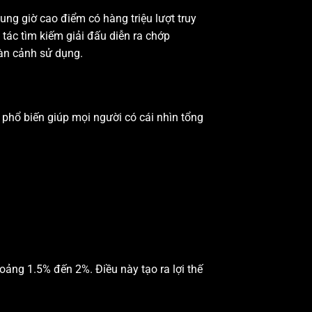
ung giờ cao điểm có hàng triệu lượt truy
 tác tìm kiếm giải đấu diễn ra chớp
oàn cảnh sử dụng.
 phổ biến giúp mọi người có cái nhìn tổng
ảng 1.5% đến 2%. Điều này tạo ra lợi thế