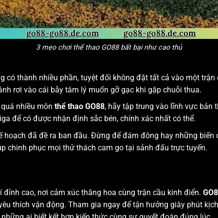
3 mẹo chơi thể thao GO88 bất bại như cao thủ
g có thành nhiều phần, tuyệt đối không đặt tất cả vào một trận đ
ránh rơi vào cái bẫy tâm lý muốn gỡ gạc khi gặp chuỗi thua.
 ở quá nhiều môn
thể thao GO88
, hãy tập trung vào lĩnh vực bản
liga để có được nhận định sắc bén, chính xác nhất có thể.
kế hoạch đã đề ra ban đầu. Đừng để đám đông hay những biến độ
iúp chinh phục mọi thử thách cam go tại sảnh đấu trực tuyến.
rí đỉnh cao, nơi cảm xúc thăng hoa cùng trận cầu kinh điển.
GO8
u thích vận động. Tham gia ngay để tận hưởng giây phút kịch t
những ai biết kết hợp kiến thức cùng sự quyết đoán đúng lúc