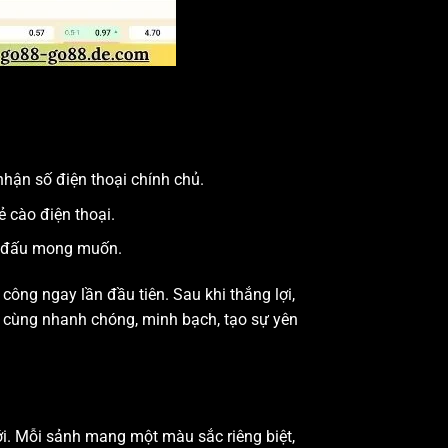
hận số điện thoại chính chủ.
ẻ cào điện thoại.
ận đấu mong muốn.
ông ngay lần đầu tiên. Sau khi thắng lợi,
 vô cùng nhanh chóng, minh bạch, tạo sự yên
iới. Mỗi sảnh mang một màu sắc riêng biệt,