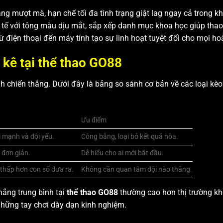
ang mượt mà, hạn chế tối đa tình trạng giật lag ngay cả trong kh
h tế với tông màu dịu mắt, sắp xếp danh mục khoa học giúp thao
từ điện thoại đến máy tính tạo sự linh hoạt tuyệt đối cho mọi h
 kê tại thể thao GO88
nh chiến thắng. Dưới đây là bảng so sánh cơ bản về các loại kèo
Ưu điểm
i mạnh và đội yếu.
Công bằng, loại bỏ kết quả hòa.
 đơn giản.
Dễ hiểu cho ai mới bắt đầu.
thấp hơn con số đưa ra.
Không cần quan tâm đội nào thắng.
hắng trung bình tại
thể thao GO88
thường cao hơn thị trường kho
 những tay chơi dày dạn kinh nghiệm.