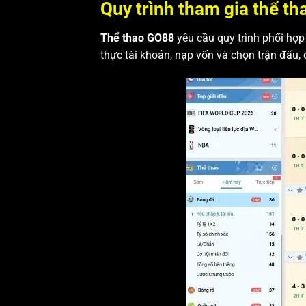
Quy trình tham gia thể th
Thể thao GO88
yêu cầu quy trình phối hợp
thực tài khoản, nạp vốn và chọn trận đấu, c