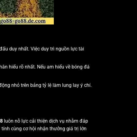
ấu duy nhất. Việc duy trì nguồn lực tài
 thân hiểu rõ nhất. Nếu am hiểu về bóng đá
ng nhỏ trên bảng tỷ lệ làm lung lay ý chí.
8
luôn nỗ lực cải thiện dịch vụ nhằm đáp
ính cùng cơ hội nhận thưởng giá trị lớn