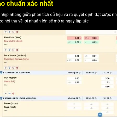
ao chuẩn xác nhất
 nhịp nhàng giữa phân tích dữ liệu và ra quyết định đặt cược n
ơ hội thu về lợi nhuận lớn sẽ mở ra ngay lập tức.