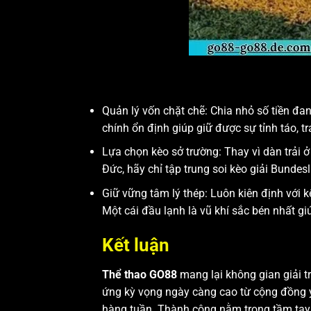
Quản lý vốn chặt chẽ: Chia nhỏ số tiền đan
chính ổn định giúp giữ được sự tỉnh táo, t
Lựa chọn kèo sở trường: Thay vì dàn trải
Đức, hãy chỉ tập trung soi kèo giải Bundes
Giữ vững tâm lý thép: Luôn kiên định với 
Một cái đầu lạnh là vũ khí sắc bén nhất g
Kết luận
Thể thao GO88
mang lại không gian giải t
ứng kỳ vọng ngày càng cao từ cộng đồng yê
hàng tuần. Thành công nằm trong tầm tay 