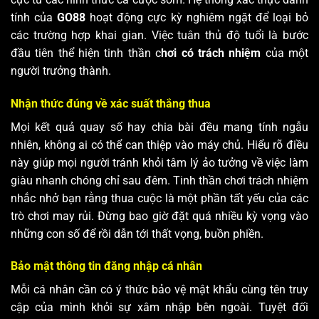
tính của
GO88
hoạt động cực kỳ nghiêm ngặt để loại bỏ
các trường hợp khai gian. Việc tuân thủ độ tuổi là bước
đầu tiên thể hiện tinh thần c
hơi có trách nhiệm
của một
người trưởng thành.
Nhận thức đúng về xác suất thắng thua
Mọi kết quả quay số hay chia bài đều mang tính ngẫu
nhiên, không ai có thể can thiệp vào máy chủ. Hiểu rõ điều
này giúp mọi người tránh khỏi tâm lý ảo tưởng về việc làm
giàu nhanh chóng chỉ sau đêm. Tinh thần chơi trách nhiệm
nhắc nhở bạn rằng thua cuộc là một phần tất yếu của các
trò chơi may rủi. Đừng bao giờ đặt quá nhiều kỳ vọng vào
những con số để rồi dẫn tới thất vọng, buồn phiền.
Bảo mật thông tin đăng nhập cá nhân
Mỗi cá nhân cần có ý thức bảo vệ mật khẩu cùng tên truy
cập của mình khỏi sự xâm nhập bên ngoài. Tuyệt đối