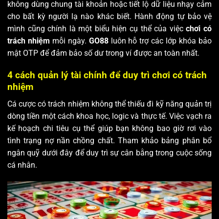
không dùng chung tài khoản hoặc tiết lộ dữ liệu nhạy cảm
cho bất kỳ người lạ nào khác biết. Hành động tự bảo vệ
mình cũng chính là một biểu hiện cụ thể của việc
chơi có
trách nhiệm
mỗi ngày.
GO88
luôn hỗ trợ các lớp khóa bảo
mật OTP để đảm bảo số dư trong ví được an toàn nhất.
4 cách quản lý tài chính để duy trì chơi có trách
nhiệm
Cá cược có trách nhiệm không thể thiếu đi kỹ năng quản trị
dòng tiền một cách khoa học, logic và thực tế. Việc vạch ra
kế hoạch chi tiêu cụ thể giúp bạn không bao giờ rơi vào
tình trạng nợ nần chồng chất. Tham khảo bảng phân bổ
ngân quỹ dưới đây để duy trì sự cân bằng trong cuộc sống
cá nhân.